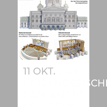
11 OKT.
DAS
EIDGENÖSSISCH
PARLAMENT
VON BERN