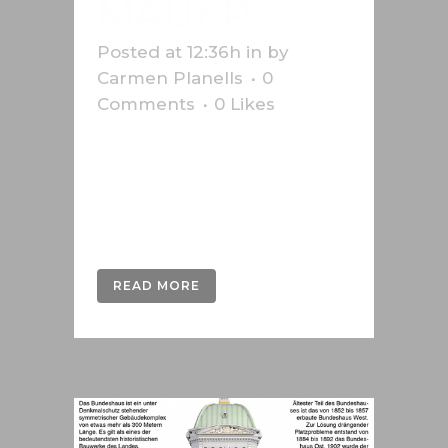
MAUER
Posted at 12:36h
in
by
Carmen Planells
0
Comments
0
Likes
Infografik zum Jahrestag des Falls
der Berliner Mauer, erstellt für die
Schweizer Presseagentur
Keystone-SDA....
READ MORE