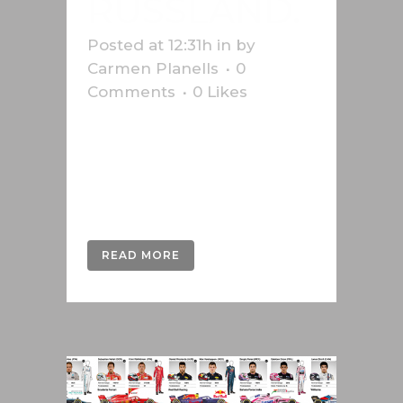
USSLAND.
Posted at 12:31h
in
by
Carmen Planells
0
Comments
0
Likes
Infografik zur Fußball-WM 2018 in
Russland. Diese Arbeit wurde für
die Schweizer Presseagentur
Keystone-SDA durchgeführt....
READ MORE