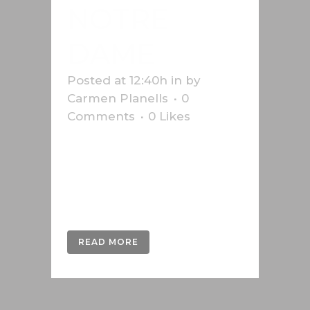
NOTRE
DAME
Posted at 12:40h
in
by
Carmen Planells
0
Comments
0
Likes
Infografik über den Brand von
Notre-Dame im Jahr 2019 für die
Schweizer Presseagentur
Keystone-SDA....
READ MORE