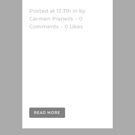
Posted at 12:31h
in
by
Carmen Planells
0
Comments
0
Likes
Infografik zur Formel-1-
Weltmeisterschaft 2018 mit der
Startaufstellung, den
Rennstrecken und Details zu den
Änderungen im Reglement. Diese
Arbeit wurde im Auftrag der
Schweizer Nachrichtenagentur
Keystone-SDA durchgeführt....
READ MORE