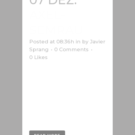
AXEL-
SEMRAU
Posted at 08:36h
in
by
Javier
Sprang
0 Comments
0
Likes
3D-Entwicklung der Bilder im
Handbuch von Axel Semrau,
einem deutschen Unternehmen,
das seit mehr als 40 Jahren
Systeme für Chromatographie und
Massenspektrometrie entwickelt
und vertreibt....