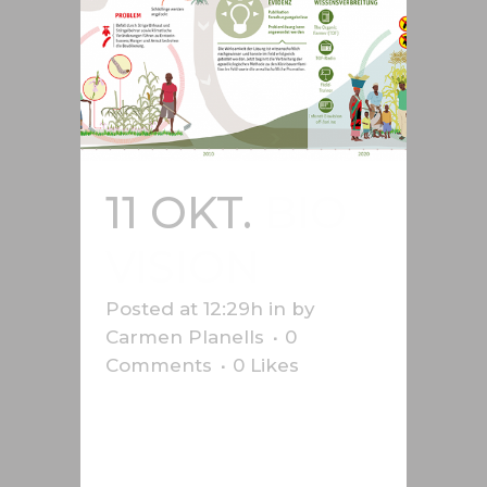
11 OKT.
BIO
VISION
Posted at 12:29h
in
by
Carmen Planells
0
Comments
0
Likes
Infografik zur Hilfe für afrikanische
Landwirte, erstellt für Bio-vision....