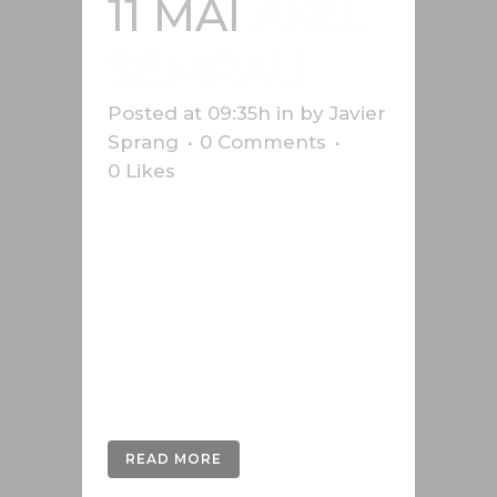
11 MAI
AXEL
SEMRAU
Posted at 09:35h
in
by
Javier
Sprang
0 Comments
0
Likes
3D-Entwicklung der Bilder im
Handbuch von Axel Semrau,
einem deutschen Unternehmen,
das seit mehr als 40 Jahren
Systeme für Chromatographie und
Massenspektrometrie entwickelt
und vertreibt....
READ MORE