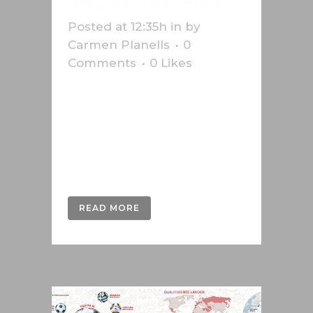
Posted at 12:35h
in
by
Carmen Planells
0
Comments
0
Likes
Infografik zum Berner Bundeshaus
und zu den Wahlergebnissen 2019,
erstellt für die Schweizer
Nachrichtenagentur Keystone-
SDA....
READ MORE