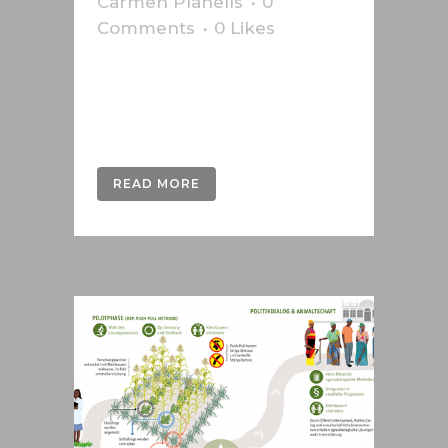
Carmen Planells
0
Comments
0
Likes
Für Phillip Morris erstellte
Infografik über die elektronische
Zigarette Iqos....
READ MORE