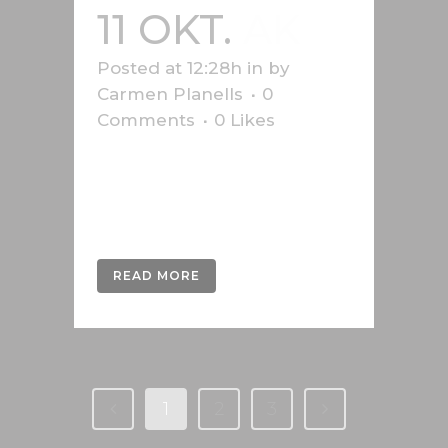
11 OKT.
AK
Posted at 12:28h
in
by
Carmen Planells
0
Comments
0
Likes
Sicherheitsgrafik für die
Arbeiterkammer Vorarlberg,
Österreich....
READ MORE
1
2
3