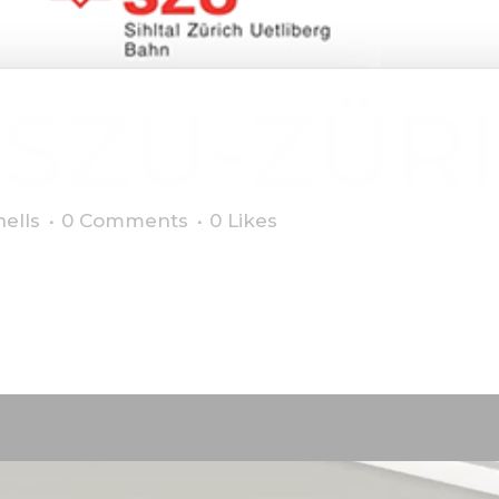
SZU-ZÜR
ells
0 Comments
0
Likes
lizadas para la agencia de prensa suiza Keystone-SDA....