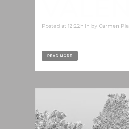
VALEN
Posted at 12:22h
in
by
Carmen Pla
Imágenes realizadas en 3D de los edificio
READ MORE