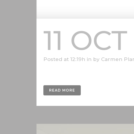
11 OCT
Posted at 12:19h
in
by
Carmen Plan
Serie de animaciones para SZU-Zürich rea
READ MORE