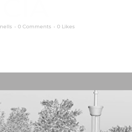
CIA
nells
0 Comments
0
Likes
s emblemáticos de la ciudad de València para el mapa turístico