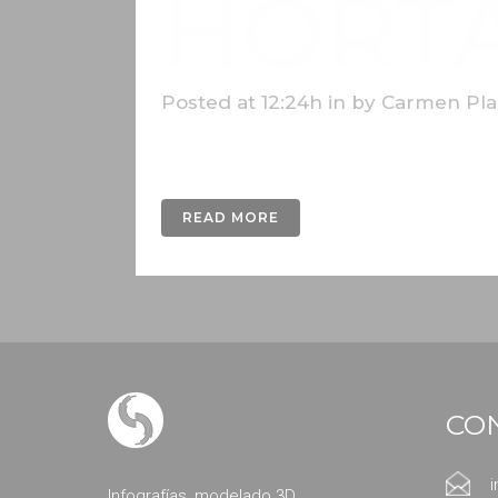
HORT
Posted at 12:24h
in
by
Carmen Pla
Gráficos realizados para la Fundación Hor
READ MORE
CO
Infografías, modelado 3D,