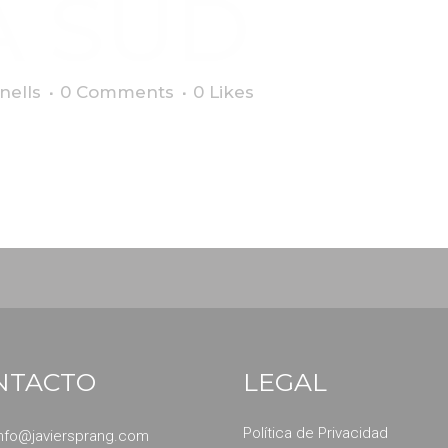
A SUD
nells
0 Comments
0
Likes
ta Sud sobre la Agenda 2030....
NTACTO
LEGAL
Política de Privacidad
info@javiersprang.com