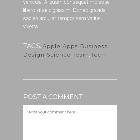
vehicula. Aliquam consequat molestie
libero vitae dignissim. Donec gravida
sapien arcu, at tempor sem varius
viverra.
TAGS:
Apple
,
Apps
,
Business
,
Design
,
Science
,
Team
,
Tech
POST A COMMENT