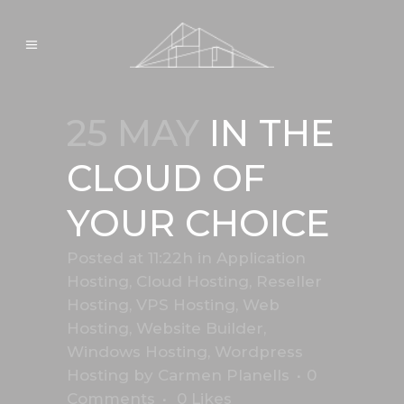
25 MAY
IN THE
CLOUD OF
YOUR CHOICE
Posted at 11:22h
in
Application
Hosting
,
Cloud Hosting
,
Reseller
Hosting
,
VPS Hosting
,
Web
Hosting
,
Website Builder
,
Windows Hosting
,
Wordpress
Hosting
by
Carmen Planells
0
Comments
0
Likes